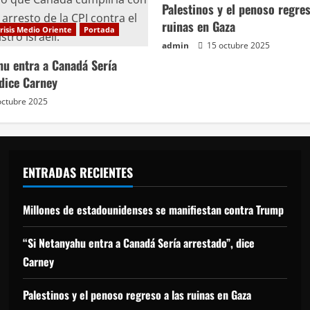
Palestinos y el penoso regres
ruinas en Gaza
risis Medio Oriente
Portada
admin
15 octubre 2025
hu entra a Canadá Sería
 dice Carney
octubre 2025
ENTRADAS RECIENTES
Millones de estadounidenses se manifiestan contra Trump
“Si Netanyahu entra a Canadá Sería arrestado”, dice
Carney
Palestinos y el penoso regreso a las ruinas en Gaza