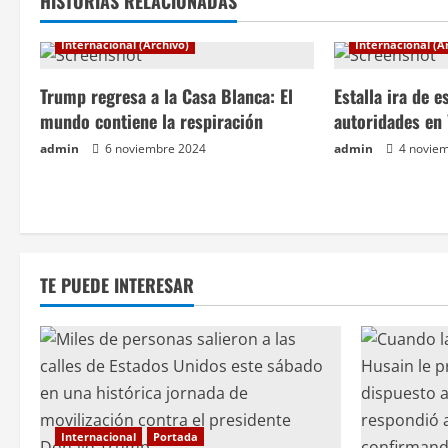
e
HISTORIAS RELACIONADAS
g
Internacional (Archivo)
Internacional (A
a
Trump regresa a la Casa Blanca: El
Estalla ira de 
c
mundo contiene la respiración
autoridades en 
admin
6 noviembre 2024
admin
4 novie
i
ó
n
TE PUEDE INTERESAR
d
e
e
n
Internacional
Portada