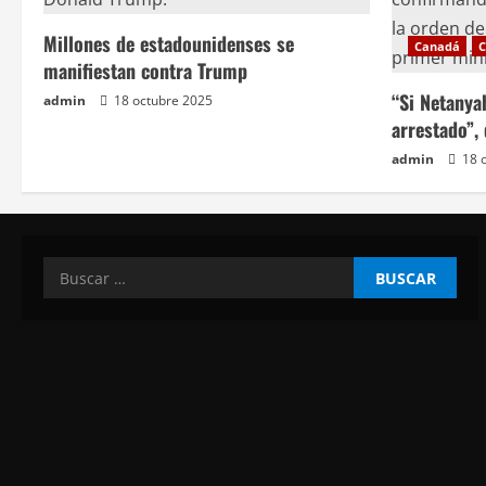
t
Millones de estadounidenses se
Canadá
C
r
manifiestan contra Trump
a
“Si Netanya
admin
18 octubre 2025
arrestado”,
d
admin
18 
a
s
Buscar: