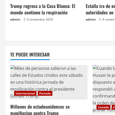
a
Trump regresa a la Casa Blanca: El
Estalla ira de 
c
mundo contiene la respiración
autoridades en 
admin
6 noviembre 2024
admin
4 novie
i
ó
n
TE PUEDE INTERESAR
d
e
e
n
Internacional
Portada
t
Millones de estadounidenses se
Canadá
C
r
manifiestan contra Trump