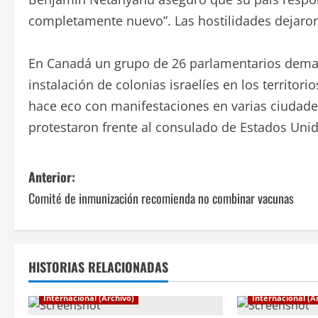
completamente nuevo”. Las hostilidades dejaron, 
En Canadá un grupo de 26 parlamentarios deman
instalación de colonias israelíes en los territor
hace eco con manifestaciones en varias ciudade
protestaron frente al consulado de Estados Unido
N
Anterior:
Comité de inmunización recomienda no combinar vacunas
a
v
e
HISTORIAS RELACIONADAS
g
Internacional (Archivo)
Internacional (A