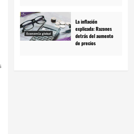
La inflación
explicada: Razones
Economía global
detrás del aumento
de precios
s