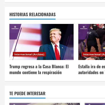
v
e
HISTORIAS RELACIONADAS
g
a
c
i
Internacional (Archivo)
Internacional (A
ó
Trump regresa a la Casa Blanca: El
Estalla ira de 
n
mundo contiene la respiración
autoridades en 
d
e
TE PUEDE INTERESAR
e