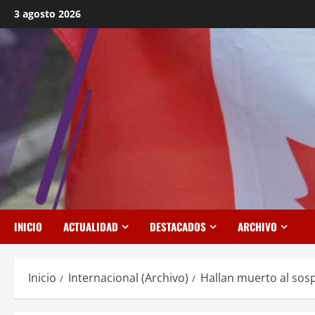
Saltar
3 agosto 2026
al
contenido
INICIO
ACTUALIDAD
DESTACADOS
ARCHIVO
Inicio
Internacional (Archivo)
Hallan muerto al sos