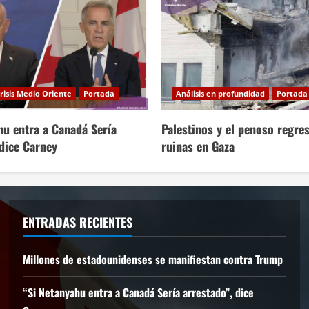
risis Medio Oriente
Portada
Análisis en profundidad
Portada
hu entra a Canadá Sería
Palestinos y el penoso regres
 dice Carney
ruinas en Gaza
ENTRADAS RECIENTES
Millones de estadounidenses se manifiestan contra Trump
“Si Netanyahu entra a Canadá Sería arrestado”, dice