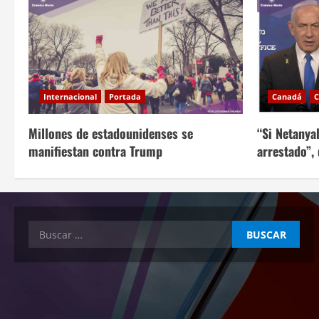
n
t
r
Internacional
Portada
Canadá
C
a
Millones de estadounidenses se
“Si Netanya
d
manifiestan contra Trump
arrestado”,
a
s
Buscar: