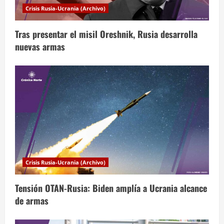
d
Crisis Rusia-Ucrania (Archivo)
e
Tras presentar el misil Oreshnik, Rusia desarrolla
e
nuevas armas
n
t
r
a
d
a
Crisis Rusia-Ucrania (Archivo)
s
Tensión OTAN-Rusia: Biden amplía a Ucrania alcance
de armas