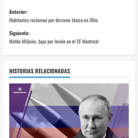
N
Anterior:
a
Habitantes reclaman por derrame tóxico en Ohio
v
Siguiente:
Matko Miljevic, baja por lesión en el CF Montreal
e
g
a
HISTORIAS RELACIONADAS
c
i
ó
n