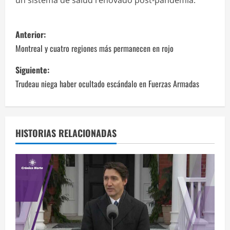
N
Anterior:
a
Montreal y cuatro regiones más permanecen en rojo
v
Siguiente:
Trudeau niega haber ocultado escándalo en Fuerzas Armadas
e
g
a
HISTORIAS RELACIONADAS
c
i
ó
n