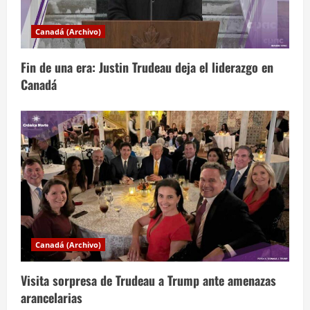
d
Canadá (Archivo)
e
Fin de una era: Justin Trudeau deja el liderazgo en
e
Canadá
n
t
r
a
d
a
Canadá (Archivo)
s
Visita sorpresa de Trudeau a Trump ante amenazas
arancelarias