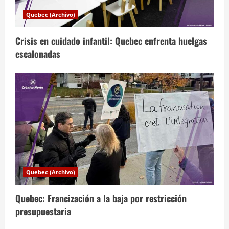
a
Quebec (Archivo)
s
Crisis en cuidado infantil: Quebec enfrenta huelgas
escalonadas
Quebec (Archivo)
Quebec: Francización a la baja por restricción
presupuestaria