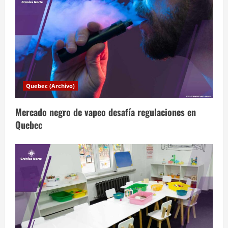
i
ó
n
d
Quebec (Archivo)
e
Mercado negro de vapeo desafía regulaciones en
e
Quebec
n
t
r
a
d