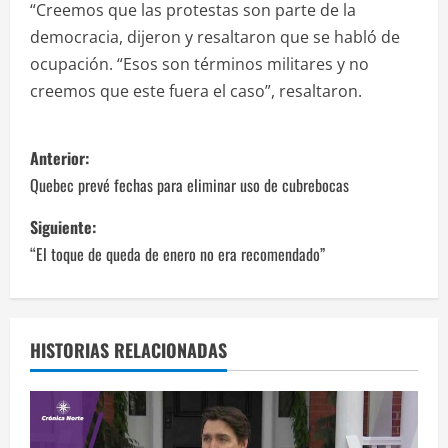
“Creemos que las protestas son parte de la
democracia, dijeron y resaltaron que se habló de
ocupación. “Esos son términos militares y no
creemos que este fuera el caso”, resaltaron.
N
Anterior:
a
Quebec prevé fechas para eliminar uso de cubrebocas
v
Siguiente:
“El toque de queda de enero no era recomendado”
e
g
a
HISTORIAS RELACIONADAS
c
i