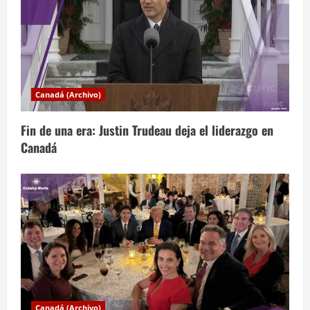
ó
n
d
Canadá (Archivo)
e
Fin de una era: Justin Trudeau deja el liderazgo en
e
Canadá
n
t
r
a
d
Canadá (Archivo)