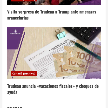
a
s
Visita sorpresa de Trudeau a Trump ante amenazas
arancelarias
Canadá (Archivo)
Trudeau anuncia «vacaciones fiscales» y cheques de
ayuda