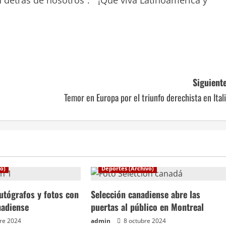
n detrás de nosotros”. “¡Que viva Latinoamérica y
Siguiente
Temor en Europa por el triunfo derechista en Ital
o)
Deportes (Archivo)
utógrafos y fotos con
Selección canadiense abre las
nadiense
puertas al público en Montreal
re 2024
admin
8 octubre 2024