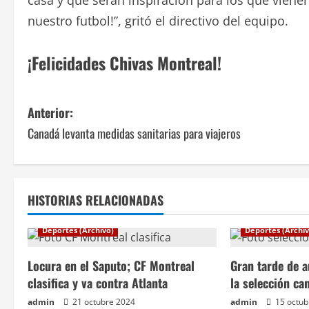
casa y que serán inspiración para los que viene
nuestro futbol!”, gritó el directivo del equipo.
¡Felicidades Chivas Montreal!
N
Anterior:
Canadá levanta medidas sanitarias para viajeros
a
v
e
HISTORIAS RELACIONADAS
g
Deportes (Archivo)
Deportes (Archiv
a
Locura en el Saputo; CF Montreal
Gran tarde de a
c
clasifica y va contra Atlanta
la selección ca
admin
21 octubre 2024
admin
15 octub