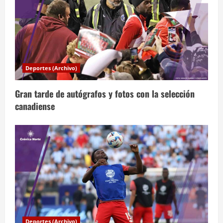
r
a
d
a
Deportes (Archivo)
s
Gran tarde de autógrafos y fotos con la selección
canadiense
Deportes (Archivo)