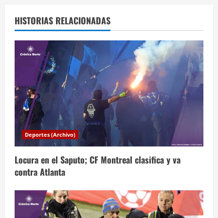
g
a
HISTORIAS RELACIONADAS
c
i
ó
n
d
Deportes (Archivo)
e
Locura en el Saputo; CF Montreal clasifica y va
e
contra Atlanta
n
t