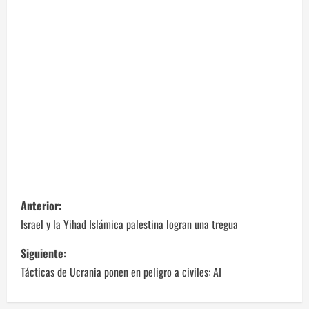
N
Anterior:
a
Israel y la Yihad Islámica palestina logran una tregua
v
Siguiente:
Tácticas de Ucrania ponen en peligro a civiles: AI
e