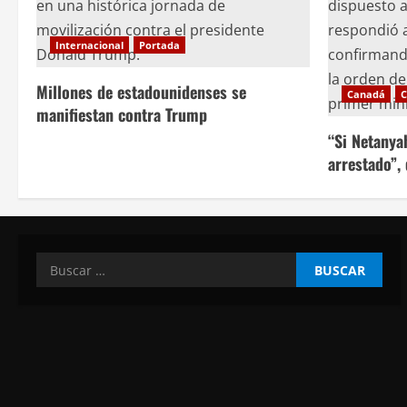
e
Internacional
Portada
e
Millones de estadounidenses se
n
Canadá
C
manifiestan contra Trump
t
“Si Netanya
arrestado”,
r
a
d
Buscar:
a
s