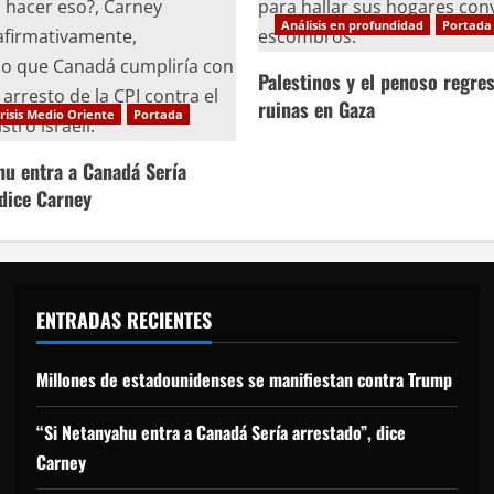
Análisis en profundidad
Portada
Palestinos y el penoso regres
ruinas en Gaza
risis Medio Oriente
Portada
hu entra a Canadá Sería
 dice Carney
ENTRADAS RECIENTES
Millones de estadounidenses se manifiestan contra Trump
“Si Netanyahu entra a Canadá Sería arrestado”, dice
Carney