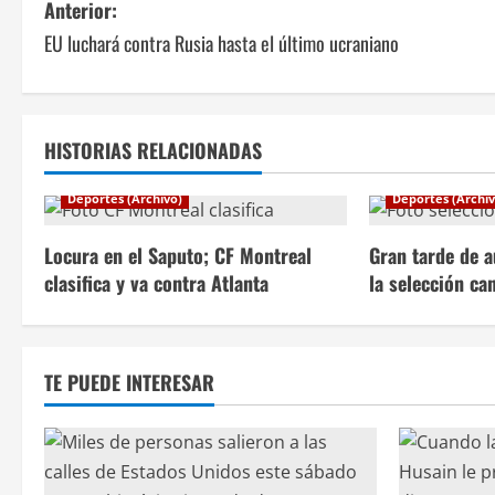
N
Anterior:
EU luchará contra Rusia hasta el último ucraniano
a
v
e
HISTORIAS RELACIONADAS
g
Deportes (Archivo)
Deportes (Archiv
a
Locura en el Saputo; CF Montreal
Gran tarde de a
c
clasifica y va contra Atlanta
la selección ca
i
ó
TE PUEDE INTERESAR
n
d