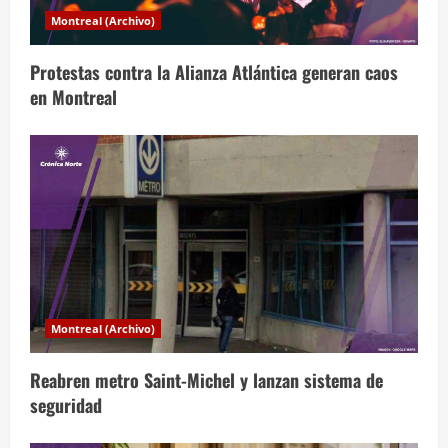
d
Montreal (Archivo)
e
Protestas contra la Alianza Atlántica generan caos
e
en Montreal
n
t
r
a
d
a
Montreal (Archivo)
s
Reabren metro Saint-Michel y lanzan sistema de
seguridad