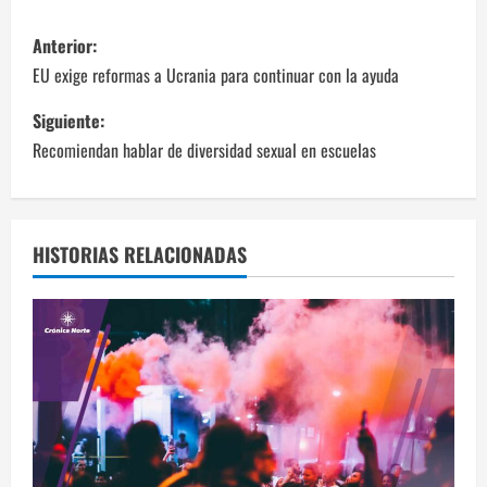
N
Anterior:
a
EU exige reformas a Ucrania para continuar con la ayuda
v
Siguiente:
Recomiendan hablar de diversidad sexual en escuelas
e
g
a
HISTORIAS RELACIONADAS
c
i
ó
n