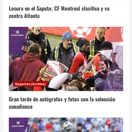
i
Locura en el Saputo; CF Montreal clasifica y va
contra Atlanta
ó
n
d
e
e
n
Deportes (Archivo)
t
Gran tarde de autógrafos y fotos con la selección
r
canadiense
a
d