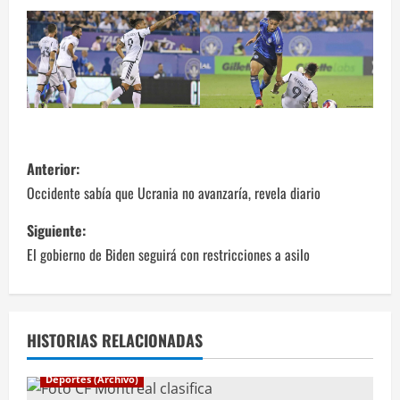
N
Anterior:
a
Occidente sabía que Ucrania no avanzaría, revela diario
v
Siguiente:
El gobierno de Biden seguirá con restricciones a asilo
e
g
a
HISTORIAS RELACIONADAS
c
Deportes (Archivo)