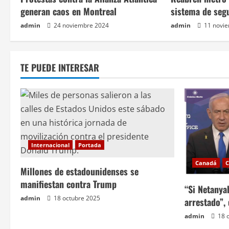
c
generan caos en Montreal
sistema de seg
admin
24 noviembre 2024
admin
11 novi
i
ó
TE PUEDE INTERESAR
n
d
e
e
Internacional
Portada
n
Canadá
C
Millones de estadounidenses se
t
manifiestan contra Trump
“Si Netanya
admin
18 octubre 2025
arrestado”,
r
admin
18 