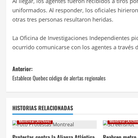
Al llegar, los agentes fueron recibidos a tiros p
uniformados. Al responder, los oficiales hirieron
otras tres personas resultaron heridas.
La Oficina de Investigaciones Independientes pi
ocurrido comunicarse con los agentes a través d
N
Anterior:
Establece Quebec código de alertas regionales
a
v
e
HISTORIAS RELACIONADAS
g
Montreal (Archivo)
Montreal (Archiv
a
Protestas contra la Alianza Atlántica
Reabren metro 