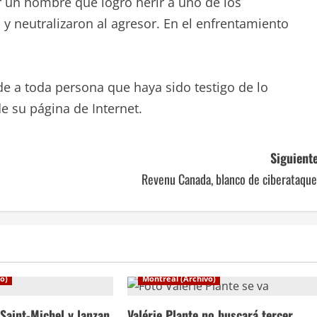
or un hombre que logró herir a uno de los
 y neutralizaron al agresor. En el enfrentamiento
de a toda persona que haya sido testigo de lo
e su página de Internet.
Siguiente
Revenu Canada, blanco de ciberataque
o)
Montreal (Archivo)
Saint-Michel y lanzan
Valérie Plante no buscará tercer