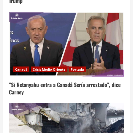
Trump
Canadá
Crisis Medio Oriente
Portada
“Si Netanyahu entra a Canadá Sería arrestado”, dice
Carney