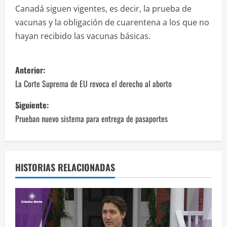
Canadá siguen vigentes, es decir, la prueba de
vacunas y la obligación de cuarentena a los que no
hayan recibido las vacunas básicas.
N
Anterior:
a
La Corte Suprema de EU revoca el derecho al aborto
v
Siguiente:
Prueban nuevo sistema para entrega de pasaportes
e
g
a
HISTORIAS RELACIONADAS
c
i