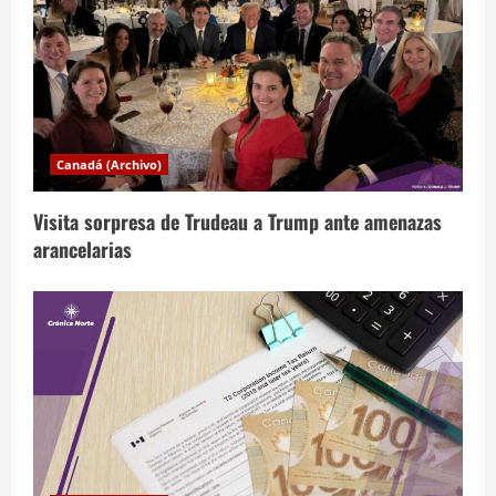
r
a
d
a
Canadá (Archivo)
s
Visita sorpresa de Trudeau a Trump ante amenazas
arancelarias