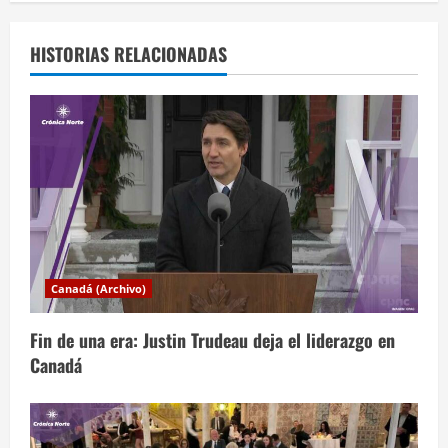
g
a
HISTORIAS RELACIONADAS
c
i
ó
n
d
Canadá (Archivo)
e
Fin de una era: Justin Trudeau deja el liderazgo en
e
Canadá
n
t