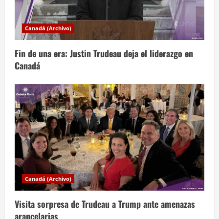
n
d
Canadá (Archivo)
e
Fin de una era: Justin Trudeau deja el liderazgo en
e
Canadá
n
t
r
a
d
a
Canadá (Archivo)
s
Visita sorpresa de Trudeau a Trump ante amenazas
arancelarias