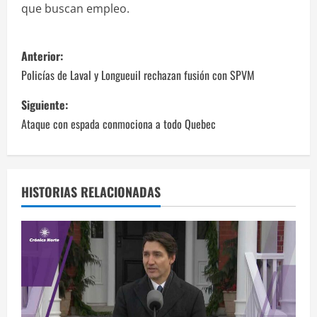
que buscan empleo.
N
Anterior:
a
Policías de Laval y Longueuil rechazan fusión con SPVM
v
Siguiente:
Ataque con espada conmociona a todo Quebec
e
g
a
HISTORIAS RELACIONADAS
c
i
ó