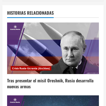
g
a
HISTORIAS RELACIONADAS
c
i
ó
n
d
Crisis Rusia-Ucrania (Archivo)
e
Tras presentar el misil Oreshnik, Rusia desarrolla
e
nuevas armas
n
t