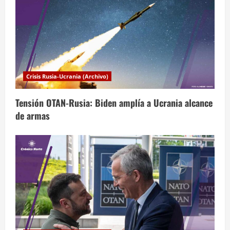
r
a
d
a
Crisis Rusia-Ucrania (Archivo)
s
Tensión OTAN-Rusia: Biden amplía a Ucrania alcance
de armas