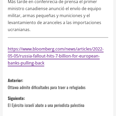
Más tarde en confenrecia de prensa el primer
ministro canadiense anunció el envío de equipo
militar, armas pequeñas y municiones y el
levantamiento de aranceles a las importaciones
ucranianas.
https://www.bloomberg.com/news/articles/2022-
05-05/russia-fallout-hits-7-billion-for-european-
banks-pulling-back
N
Anterior:
a
Ottawa admite dificultades para traer a refugiados
v
Siguiente:
El Ejército israelí abate a una periodista palestina
e