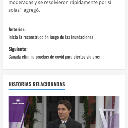
moderadas y se resolvieron rápidamente por sí
solas”, agregó.
N
Anterior:
a
Inicia la reconstrucción luego de las inundaciones
v
Siguiente:
Canadá elimina pruebas de covid para ciertos viajeros
e
g
a
HISTORIAS RELACIONADAS
c
i
ó