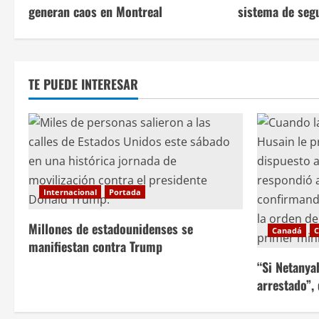
c
generan caos en Montreal
sistema de seg
i
ó
TE PUEDE INTERESAR
n
d
e
e
Internacional
Portada
n
Millones de estadounidenses se
Canadá
C
manifiestan contra Trump
t
“Si Netanya
r
arrestado”,
a