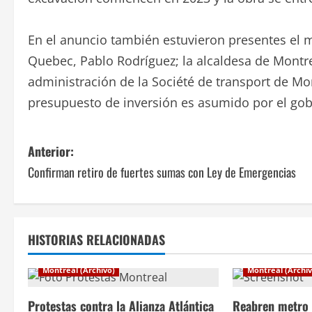
En el anuncio también estuvieron presentes el m
Quebec, Pablo Rodríguez; la alcaldesa de Montrea
administración de la Société de transport de Mon
presupuesto de inversión es asumido por el gob
N
Anterior:
Confirman retiro de fuertes sumas con Ley de Emergencias
a
v
e
HISTORIAS RELACIONADAS
g
Montreal (Archivo)
Montreal (Archiv
a
Protestas contra la Alianza Atlántica
Reabren metro 