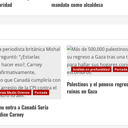
uridad
mandato como alcaldesa
Análisis en profundidad
Portada
Palestinos y el penoso regres
ruinas en Gaza
risis Medio Oriente
Portada
hu entra a Canadá Sería
 dice Carney